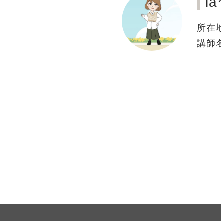
l
所在
講師