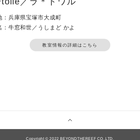
a*toile／ラ＊トワル
地：兵庫県宝塚市大成町
名：牛窓和世／うしまど かよ
教室情報の詳細はこちら
Copyright © 2022 BEYONDTHEREEF CO.,LTD.